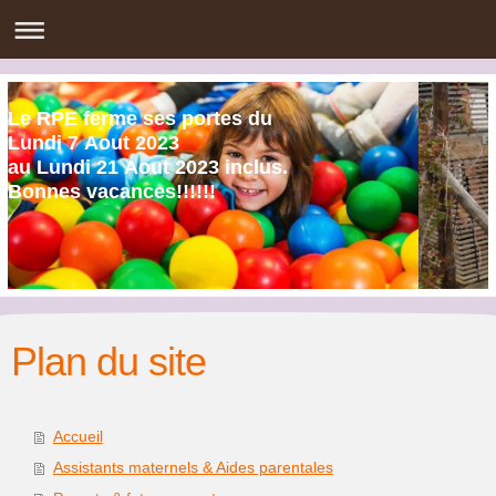
Le RPE ferme ses portes du
Lundi 7 Aout 2023
au Lundi 21 Aout 2023 inclus.
Bonnes vacances!!!!!!
Plan du site
Accueil
Assistants maternels & Aides parentales