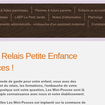
 & Aides parentales
Parents & futurs parents
Enfants et accueils
elais
LAEP Le Petit Jardin
Notes d'information
Plannings
ments administratifs - embauche d'un assistant maternel
Comptes
Relais Petite Enfance
es !
 mode de garde pour votre enfant, vous avez des
t du relais, les formations, l'embauche de votre
. quelque soit votre question, Les Mini-Pouces sont là
ample connaissance avec nous et notre établissement.
elles Les Mini-Pouces est implanté sur la commune de