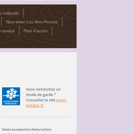
 collectifs
New letter Les Mini-Pouces
-rendus
Plan d'accès
Vous recherchez un
mode de garde ?
Consultez le site
mon-
enfant.fr
Relais Assistant(e)s Maternel(le)s