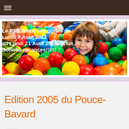
Le RPE ferme ses portes du
Lundi 7 Aout 2023
au Lundi 21 Aout 2023 inclus.
Bonnes vacances!!!!!!
Edition 2005 du Pouce-
Bavard